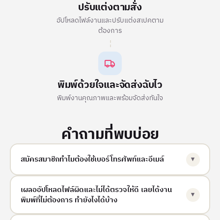
ปรับแต่งตามสั่ง
อัปโหลดไฟล์งานและปรับแต่งสเปคตาม
ต้องการ
พิมพ์ด้วยใจและจัดส่งฉับไว
พิมพ์งานคุณภาพและพร้อมจัดส่งทันใจ
คำถามที่พบบ่อย
สมัครสมาชิกทำไมต้องใช้เบอร์โทรศัพท์และอีเมล์
▾
ทั้งสองช่องทางมีบทบาทที่เสริมกันดังนี้ครับ
เผลออัปโหลดไฟล์ผิดและไม่ได้ตรวจให้ดี เลยได้งาน
▾
พิมพ์ที่ไม่ต้องการ ทำยังไงได้บ้าง
เบอร์โทรศัพท์ – ใช้เข้าสู่ระบบได้สะดวก และเพิ่มความปลอดภัย
ด้วยการช่วยป้องกันการแอบอ้างจากมิจฉาชีพ
เข้าใจเลยครับว่าบางทีตอนอัปโหลดไฟล์ก็พลาดกันได้ เราจึงยินดี